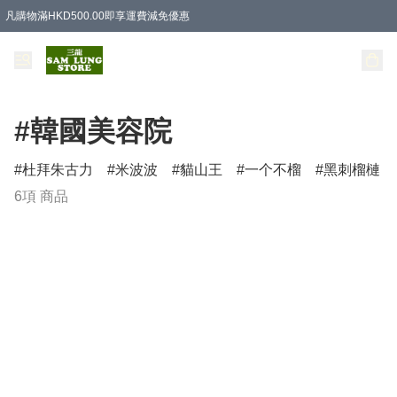
凡購物滿HKD500.00即享運費減免優惠
#韓國美容院
杜拜朱古力
米波波
貓山王
一个不榴
黑刺榴槤
6項 商品